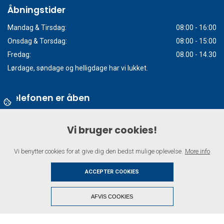
Åbningstider
Mandag & Tirsdag:
08:00 - 16:00
Onsdag & Torsdag:
08:00 - 15:00
Fredag:
08.00 - 14.30
Lørdage, søndage og helligdage har vi lukket.
Telefonen er åben
Mandag:
08.00 -
15.00
Vi bruger cookies!
Tirsdag:
08.00 -
15.30
Onsdag:
08.00 -
13.00
Vi benytter cookies for at give dig den bedst mulige oplevelse.
More info
Torsdag:
08.00 - 13.30
Fredag:
08.00 - 12.00
ACCEPTER COOKIES
+
AFVIS COOKIES
Copyright © 2026 - Tandlægerne i Gram
, CVR 26139732