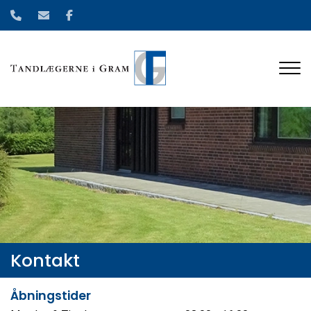
Gå
til
hovedindhold
Kontakt
Åbningstider